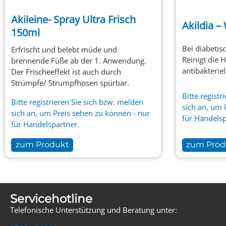
Akileine- Spray Ultra Frisch
Akildia –
150ml
Bei diabeti
Erfrischt und belebt müde und
Reinigt die 
brennende Füße ab der 1. Anwendung.
antibakterie
Der Frischeeffekt ist auch durch
Strümpfe/ Strumpfhosen spürbar.
Bitte
registr
Bitte
registrieren
Sie sich bzw.
melden
sich an, um 
sich an, um Preis sehen zu können - nur
für Handelsp
für Handelspartner.
zum Produkt
zum Prod
Servicehotline
Telefonische Unterstützung und Beratung unter: