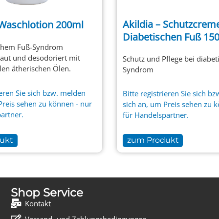
Akildia – Schutzcrem
 Waschlotion 200ml
Diabetischen Fuß 15
schem Fuß-Syndrom
Haut und desodoriert mit
Schutz und Pflege bei diabe
llen ätherischen Ölen.
Syndrom
ieren
Sie sich bzw.
melden
Bitte
registrieren
Sie sich bz
Preis sehen zu können - nur
sich an, um Preis sehen zu 
artner.
für Handelspartner.
ukt
zum Produkt
Shop Service
Kontakt
Versand- und Zahlungsbedingungen