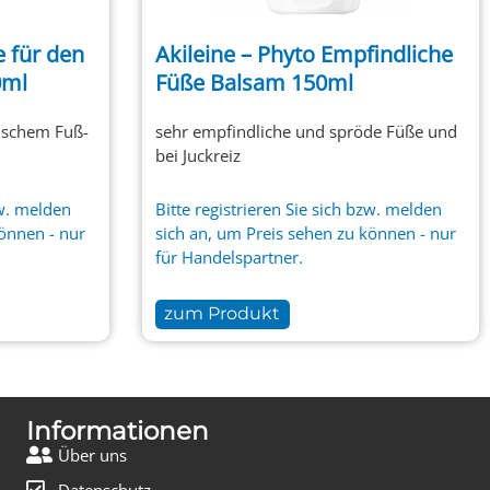
e für den
Akileine – Phyto Empfindliche
0ml
Füße Balsam 150ml
tischem Fuß-
sehr empfindliche und spröde Füße und
bei Juckreiz
w.
melden
Bitte
registrieren
Sie sich bzw.
melden
können - nur
sich an, um Preis sehen zu können - nur
für Handelspartner.
zum Produkt
Informationen
Über uns
Datenschutz