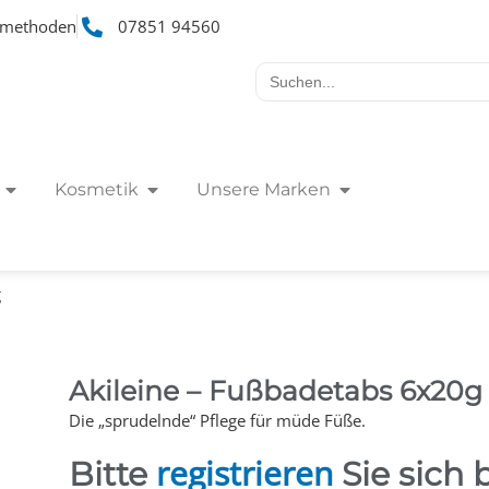
smethoden
07851 94560
Search
for:
Kosmetik
Unsere Marken
g
Akileine – Fußbadetabs 6x20g
Die „sprudelnde“ Pflege für müde Füße.
registrieren
Bitte
Sie sich 