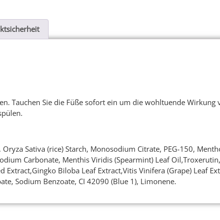
ktsicherheit
n. Tauchen Sie die Füße sofort ein um die wohltuende Wirkung v
spülen.
ryza Sativa (rice) Starch, Monosodium Citrate, PEG-150, Mentho
 Sodium Carbonate, Menthis Viridis (Spearmint) Leaf Oil,Troxerutin
xtract,Gingko Biloba Leaf Extract,Vitis Vinifera (Grape) Leaf Extr
rbate, Sodium Benzoate, CI 42090 (Blue 1), Limonene.